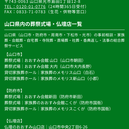
〒743-0063 山口県光市島田1丁目12-8
不当なアクセス、破壊、改ざん、漏洩等を防止するために
TEL：0120-01-0776
（24時間365日受付）
必要な安全対策を講じ、個人情報の保護に努めてまいりま
FAX：0833-71-0783（生花・供物等窓口）
す。 また、利用目的の遂行のために業務を委託する場合、
委託先に対して契約等の措置を行い、個人情報の取り扱い
山口県内の葬祭式場・仏壇店一覧
に関して適切な管理、監督を行ってまいります。
ユーザーの退会などの理由により当該の個人情報が不要に
山口県（山口市・防府市・周南市・下松市・光市）の事前相談・家族
なった場合については、すみやかに抹消いたします。
葬・会館葬・自宅葬・寺院葬・斎場葬・社葬・香典返し・法事の総合葬
◆個人情報の開示について
祭サービス
当社は、ユーザー本人からの個人情報開示、変更、利用停
【山口市】 
止、削除の要求が行われた場合、各サービスの利用規約に
葬祭式場｜おおすみ会館 山口（山口市朝田）
おいて定める開示方法に基づき受け入れるものとします。
葬祭式場｜おおすみ会館 大内（山口市大内長野）
◆個人情報保護関連法令等の遵守について
貸切家族葬ホール｜家族葬のメモリス山口（白石）
当社は「個人情報の保護に関する法律」、その他、個人情
貸切家族葬ホール｜家族葬のメモリス新山口（小郡） 
報保護に関する各種法令及びその他の規範を遵守いたしま
す。
【防府市】
葬祭式場｜おおすみ会館新田（防府市新田）
◆個人情報の第三者提供について
当社は、法令に定める場合を除き、個人情報を、事前に本
葬祭式場｜家族葬のおおすみ会館こくが（防府市国衙）
人の同意を得ることなく、第三者には提供いたしません。
貸切家族葬ホール｜家族葬のメモリスこくが（防府市国衙）
◆個人情報保護に対する取り組みの継続的見直しについて
【仏壇店】
当社は、個人情報保護に関する社内体制について継続的に
仏壇のおおすみ山口店｜山口市中央2丁目6-26
見直しを行い、必要に応じて随時改善に努めてまいりま