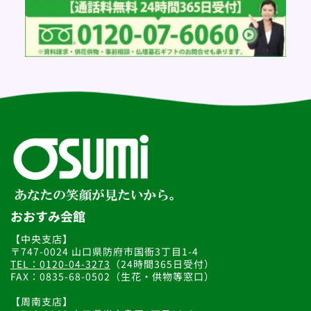
針に基づき個人情報の保護に努めてまいります。
◆個人情報とは
個人情報とは、氏名、住所、電話番号、メールアドレス、
生年月日、携帯電話における個体識別番号(UID)、その他の
情報で、個人を特定できる情報をいいます。
◆個人情報の取得および利用について
当社は、当社の事業活動やお客様へのより良いサービスを
提供するために必要な個人情報を適法かつ公正な手段によ
って取得いたします。また以下に挙げる目的のために利用
することがあります。
(1)当社に採用活動目的でエントリーされたお客様に対する
求人情報の提供
(2)当社が求人情報を提供したお客様に対して、必要に応じ
た求人情報のご連絡
当社は、前項の目的以外の用途でエントリーされた個人情
おおすみ会館
報を利用しないものとします。
当社はユーザーの個人情報を取得する場合には、予め利用
【中央支店】
目的を明示し、その利用目的の範囲内で利用させていただ
〒747-0024 山口県防府市国衙3丁目1-4
きます。
TEL：0120-04-3273
（24時間365日受付）
FAX：0835-68-0502（生花・供物等窓口）
◆個人情報の管理について
当社は、管理責任者の下、取得した個人情報について適切
【周南支店】
かつ慎重な管理を行ってまいります。